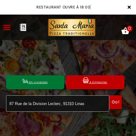
×
RESTAURANT OUVRE À 18:00
0
ACCUEIL
LA CARTE
En Livraison
A Emporter
VOTRE COMPTE
Go!
NOTRE RESTAURANT
VOS AVIS
MENTIONS LÉGALES