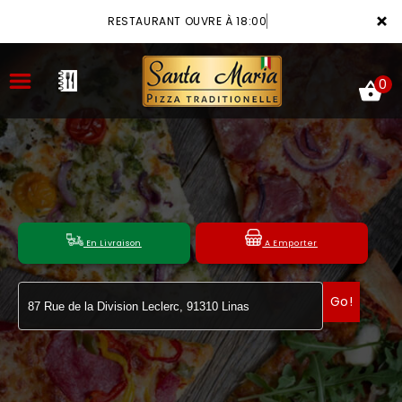
×
RESTAURANT OUVRE À 18:00
0
ACCUEIL
LA CARTE
En Livraison
A Emporter
VOTRE COMPTE
Go!
NOTRE RESTAURANT
VOS AVIS
MENTIONS LÉGALES