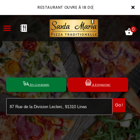
×
RESTAURANT OUVRE À 18:00
0
ACCUEIL
LA CARTE
En Livraison
A Emporter
VOTRE COMPTE
Go!
NOTRE RESTAURANT
VOS AVIS
MENTIONS LÉGALES