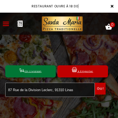
×
RESTAURANT OUVRE À 18:00
0
ACCUEIL
LA CARTE
En Livraison
A Emporter
VOTRE COMPTE
Go!
NOTRE RESTAURANT
VOS AVIS
MENTIONS LÉGALES