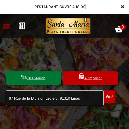
×
RESTAURANT OUVRE À 18:00
0
ACCUEIL
LA CARTE
En Livraison
A Emporter
VOTRE COMPTE
Go!
NOTRE RESTAURANT
VOS AVIS
MENTIONS LÉGALES