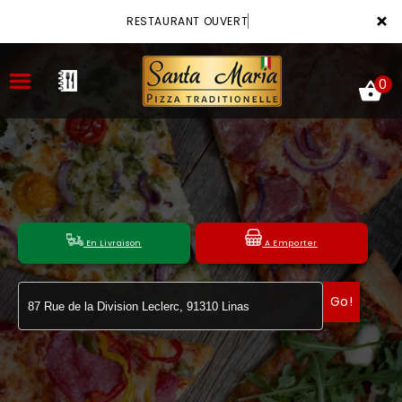
×
RESTAURANT OUVERT
0
ACCUEIL
LA CARTE
En Livraison
A Emporter
VOTRE COMPTE
Go!
NOTRE RESTAURANT
VOS AVIS
MENTIONS LÉGALES